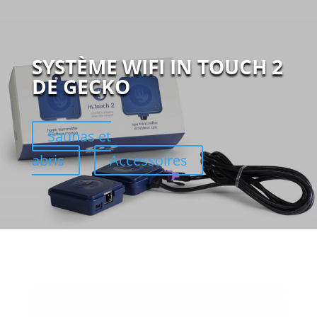
SYSTÈME WIFI IN TOUCH 2
DE GECKO
Saunas et
abris
Accessoires