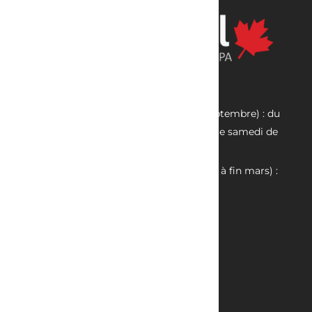

Horaire d'été (début avril à fin septembre) : du
lundi au vendredi 8h-12h 14h-19h et le samedi de
9h-12h 14h-18h

Horaire d'hiver (début septembre à fin mars) :
du lundi au vendredi 8h-12h 14h-18h
NOS PRESTATIONS
Série Originale
Série Exécutive