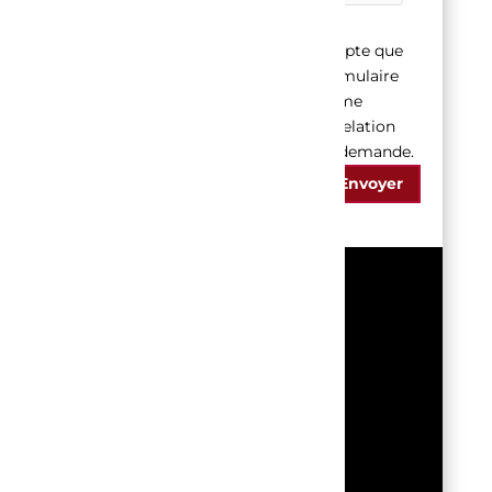
En soumettant ce formulaire, j'accepte que
les informations saisies dans ce formulaire
soient utilisées pour permettre de me
recontacter ou dans le cadre de la relation
commerciale qui découle de cette demande.
Envoyer
CONTACT
Email
spa@irri66.com