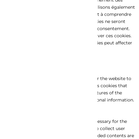
fonctionnalités de base du site Web. Nous utilisons également
des cookies tiers qui nous aident à analyser et à comprendre
comment vous utilisez ce site Web. Ces cookies ne seront
stockés dans votre navigateur qu'avec votre consentement.
Vous avez également la possibilité de désactiver ces cookies.
Mais la désactivation de certains de ces cookies peut affecter
votre expérience de navigation.
Necessary
Necessary
Toujours activé
Necessary cookies are absolutely essential for the website to
function properly. This category only includes cookies that
ensures basic functionalities and security features of the
website. These cookies do not store any personal information.
Non-necessary
Non-necessary
Any cookies that may not be particularly necessary for the
website to function and is used specifically to collect user
personal data via analytics, ads, other embedded contents are