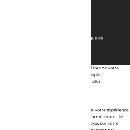
© tous droits réservés
plan du site
-
mentions légales
-
politique de
confidentialité
Ce site dépose des cookies sur votre terminal lors de votre
visite. Vous pouvez accepter ou refuser leur dépôt.
J'accepte
Gérer les cookies
Je refuse
En savoir plus
Fermer
Ce site Web utilise des cookies pour améliorer votre expérience
pendant que vous naviguez sur le site Web. Parmi ceux-ci, les
cookies classés comme nécessaires sont stockés sur votre
navigateur car ils sont essentiels au fonctionnement des