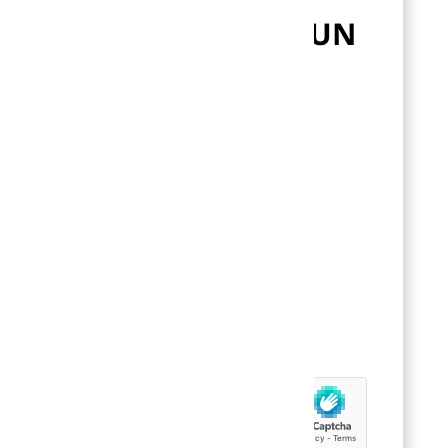
CONTACT
ENVOYEZ-NOUS UN
MESSAGE
Nom
Prénom
Email
N° Téléphone
Message