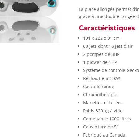
La place allongée permet d’inje
grâce à une double rangée de
Caractéristiques
191 x 222 x 91 cm
60 jets dont 16 jets d’air
2 pompes de 3HP
1 blower de 1HP
Système de contrôle Gecko
Réchauffeur 3 kW
Cascade ronde
Chromothérapie
Manettes éclairées
Poids 320 kg à vide
Contenance 1000 litres
Couverture de 5’’
Fabriqué au Canada