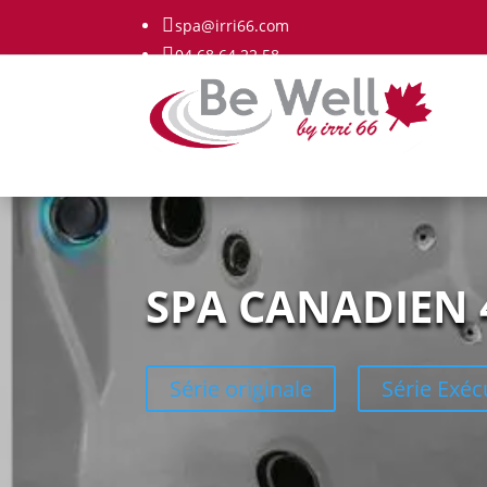

spa@irri66.com

04 68 64 22 58
SPA CANADIEN 4
Série originale
Série Exéc