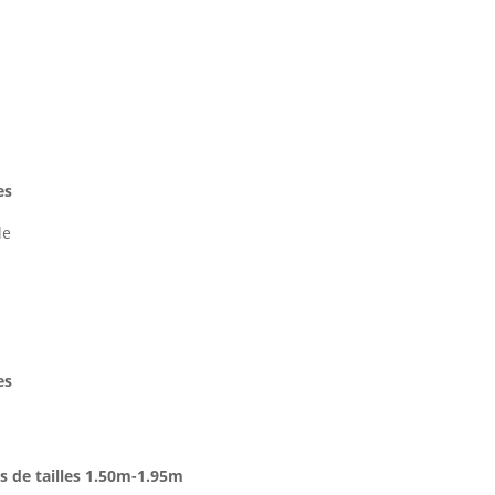
es
le
es
 de tailles 1.50m-1.95m