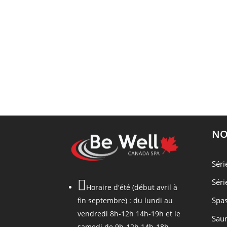
NO
Séri
Séri

Horaire d'été (début avril à
Spas
fin septembre) : du lundi au
vendredi 8h-12h 14h-19h et le
Saun
samedi de 9h-12h 14h-18h