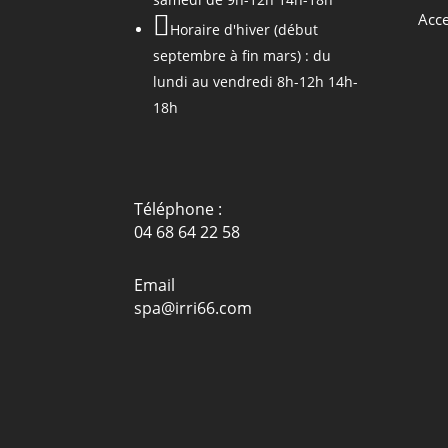
Acce

Horaire d'hiver (début
septembre à fin mars) : du
lundi au vendredi 8h-12h 14h-
18h
Téléphone :
04 68 64 22 58
Email
spa@irri66.com