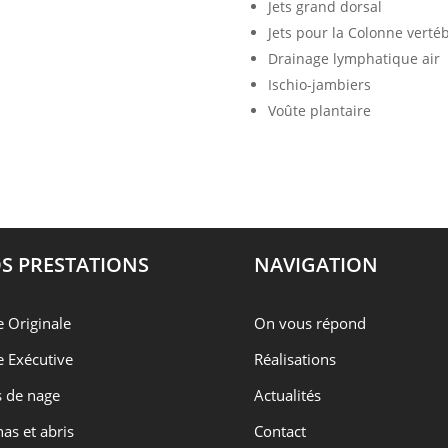
Jets grand dorsal
Jets pour la Colonne verté
Drainage lymphatique air
Ischio-jambiers
Voûte plantaire
S PRESTATIONS
NAVIGATION
e Originale
On vous répond
e Exécutive
Réalisations
 de nage
Actualités
as et abris
Contact