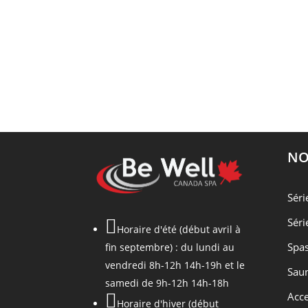
NO
Séri
Séri

Horaire d'été (début avril à
Spas
fin septembre) : du lundi au
vendredi 8h-12h 14h-19h et le
Saun
samedi de 9h-12h 14h-18h
Acce

Horaire d'hiver (début