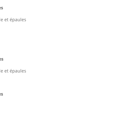
es
le et épaules
es
le et épaules
es