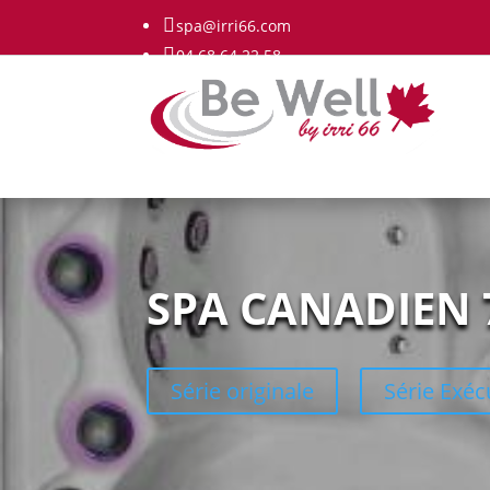

spa@irri66.com

04 68 64 22 58
SPA CANADIEN 7
Série originale
Série Exéc