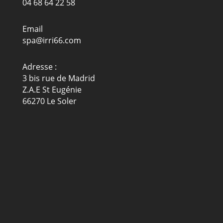
04 68 64 22 58
Email
spa@irri66.com
Adresse :
3 bis rue de Madrid
Z.A.E St Eugénie
66270 Le Soler